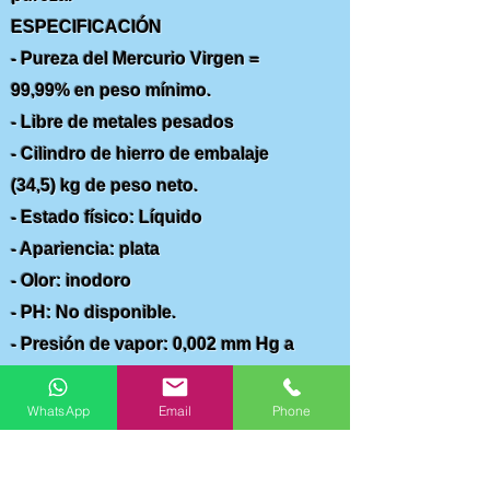
ESPECIFICACIÓN
- Pureza del Mercurio Virgen =
99,99% en peso mínimo.
- Libre de metales pesados
- Cilindro de hierro de embalaje
(34,5) kg de peso neto.
- Estado físico: Líquido
- Apariencia: plata
- Olor: inodoro
- PH: No disponible.
- Presión de vapor: 0,002 mm Hg a
25 °C
- Densidad de vapor: 7,0
WhatsApp
Email
Phone
- Tasa de evaporación: No
disponible.